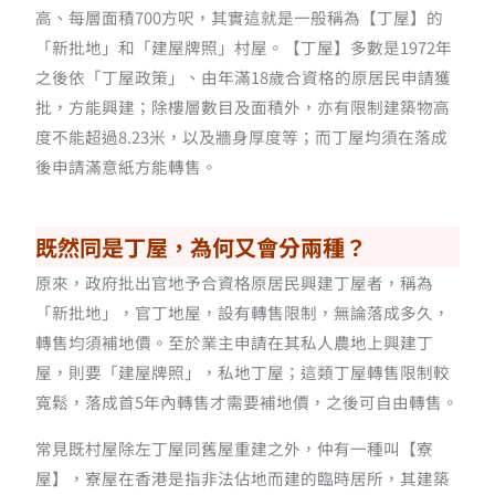
高、每層面積700方呎，其實這就是一般稱為【丁屋】的
「新批地」和「建屋牌照」村屋。【丁屋】多數是1972年
之後依「丁屋政策」、由年滿18歲合資格的原居民申請獲
批，方能興建；除樓層數目及面積外，亦有限制建築物高
度不能超過8.23米，以及牆身厚度等；而丁屋均須在落成
後申請滿意紙方能轉售。
既然同是丁屋，為何又會分兩種？
原來，政府批出官地予合資格原居民興建丁屋者，稱為
「新批地」，官丁地屋，設有轉售限制，無論落成多久，
轉售均須補地價。至於業主申請在其私人農地上興建丁
屋，則要「建屋牌照」，私地丁屋；這類丁屋轉售限制較
寬鬆，落成首5年內轉售才需要補地價，之後可自由轉售。
常見既村屋除左丁屋同舊屋重建之外，仲有一種叫【寮
屋】，寮屋在香港是指非法佔地而建的臨時居所，其建築