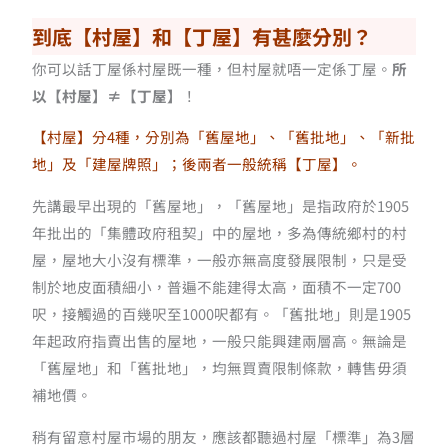
到底【村屋】和【丁屋】有甚麼分別？
你可以話丁屋係村屋既一種，但村屋就唔一定係丁屋。
所
以【村屋】≠【丁屋】
！
【村屋】分4種，分別為「舊屋地」、「舊批地」、「新批
地」及「建屋牌照」；後兩者一般統稱【丁屋】。
先講最早出現的「舊屋地」，「舊屋地」是指政府於1905
年批出的「集體政府租契」中的屋地，多為傳統鄉村的村
屋，屋地大小沒有標準，一般亦無高度發展限制，只是受
制於地皮面積細小，普遍不能建得太高，面積不一定700
呎，接觸過的百幾呎至1000呎都有。「舊批地」則是1905
年起政府指賣出售的屋地，一般只能興建兩層高。無論是
「舊屋地」和「舊批地」，均無買賣限制條款，轉售毋須
補地價。
稍有留意村屋市場的朋友，應該都聽過村屋「標準」為3層