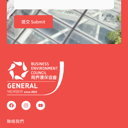
提交 Submit
F
I
Y
a
n
o
c
s
u
e
t
t
b
a
u
聯絡我們
o
g
b