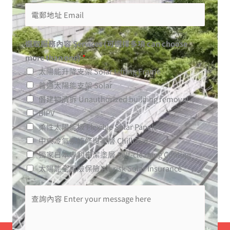
選取服務內容 Services (可選擇多項 can choose
more than one)
*
太陽能升降支架 Solar Lifting Frame
普通太陽能支架 Solar
僭建物清拆 Unauthorized building removal
BIPV
柔性太陽能板 Flexible Solar Panels
中央冷氣系統修復塗層 ChillCoat
獨家日本專利自潔塗層​ Self-cleaning Coating
太陽能全風險保險 All-risk Solar Insurance