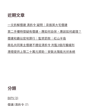
近期文章
一文拆解僭建 清拆令 疑問｜梁振英大宅僭建
買二手樓時懷疑有僭建，應如何自保，應該如何處理？
僭建和霸佔官地罪行｜監禁罰款｜紅山半島
兩名共同業主僭建不遵從清拆令 判監3個月獲緩刑
港燈提供上限二十萬元資助｜安裝太陽能光伏系統
分類
BIPV
(3)
僭建/清拆令
(7)