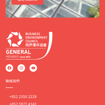
F
I
Y
a
n
o
c
s
u
e
t
t
b
a
u
聯絡我們
o
g
b
o
r
e
k
a
m
+852 2350 2228
+852 5977 4142