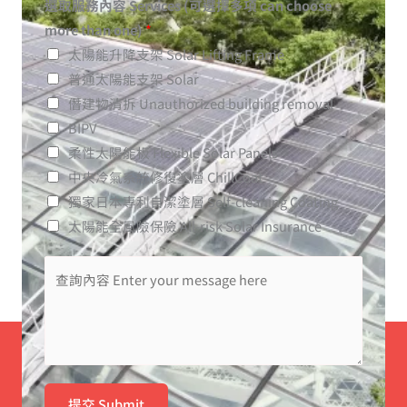
選取服務內容 Services (可選擇多項 can choose
more than one)
*
太陽能升降支架 Solar Lifting Frame
普通太陽能支架 Solar
僭建物清拆 Unauthorized building removal
BIPV
柔性太陽能板 Flexible Solar Panels
中央冷氣系統修復塗層 ChillCoat
獨家日本專利自潔塗層​ Self-cleaning Coating
太陽能全風險保險 All-risk Solar Insurance
提交 Submit