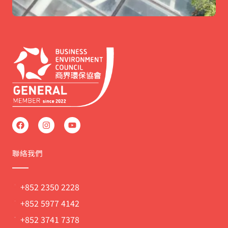
F
I
Y
a
n
o
c
s
u
e
t
t
b
a
u
聯絡我們
o
g
b
o
r
e
k
a
m
+852 2350 2228
+852 5977 4142
+852 3741 7378