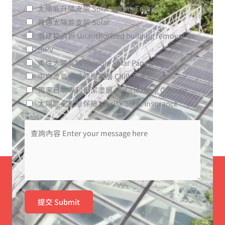
太陽能升降支架 Solar Lifting Frame
普通太陽能支架 Solar
僭建物清拆 Unauthorized building removal
BIPV
柔性太陽能板 Flexible Solar Panels
中央冷氣系統修復塗層 ChillCoat
獨家日本專利自潔塗層​ Self-cleaning Coating
太陽能全風險保險 All-risk Solar Insurance
提交 Submit