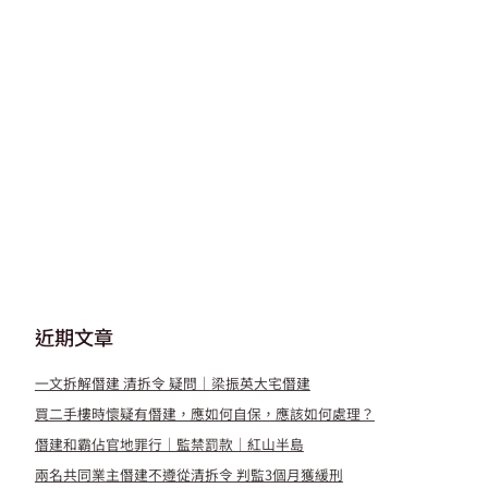
近期文章
一文拆解僭建 清拆令 疑問｜梁振英大宅僭建
買二手樓時懷疑有僭建，應如何自保，應該如何處理？
僭建和霸佔官地罪行｜監禁罰款｜紅山半島
兩名共同業主僭建不遵從清拆令 判監3個月獲緩刑