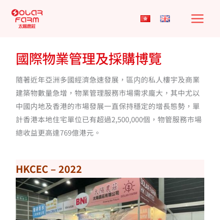
Skip
to
content
國際物業管理及採購博覽
隨著近年亞洲多國經濟急速發展，區内的私人樓宇及商業
建築物數量急增，物業管理服務市場需求龐大，其中尤以
中國内地及香港的市場發展一直保持穩定的增長態勢，單
計香港本地住宅單位已有超過2,500,000個，物管服務市場
總收益更高達769億港元。
HKCEC – 2022