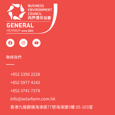
F
I
Y
a
n
o
c
s
u
e
t
t
b
a
u
聯絡我們
o
g
b
o
r
e
k
a
m
+852 2350 2228
+852 5977 4142
+852 3741 7378
info@solarfarm.com.hk
香港九龍觀塘海濱道77號海濱匯5樓 05-103室