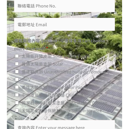
選取服務內容 Services (可選擇多項 can choose
more than one)
*
太陽能升降支架 Solar Lifting Frame
普通太陽能支架 Solar
僭建物清拆 Unauthorized building removal
BIPV
柔性太陽能板 Flexible Solar Panels
中央冷氣系統修復塗層 ChillCoat
獨家日本專利自潔塗層​ Self-cleaning Coating
太陽能全風險保險 All-risk Solar Insurance