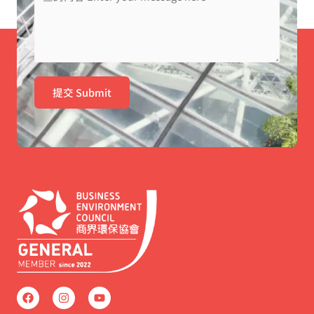
提交 Submit
F
I
Y
a
n
o
c
s
u