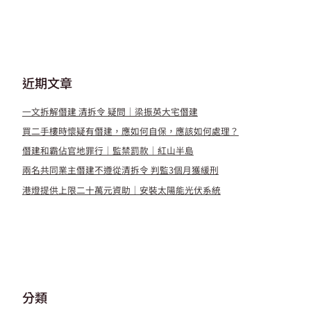
近期文章
一文拆解僭建 清拆令 疑問｜梁振英大宅僭建
買二手樓時懷疑有僭建，應如何自保，應該如何處理？
僭建和霸佔官地罪行｜監禁罰款｜紅山半島
兩名共同業主僭建不遵從清拆令 判監3個月獲緩刑
港燈提供上限二十萬元資助｜安裝太陽能光伏系統
分類