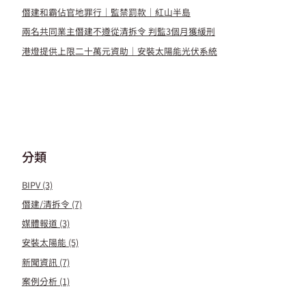
僭建和霸佔官地罪行｜監禁罰款｜紅山半島
兩名共同業主僭建不遵從清拆令 判監3個月獲緩刑
港燈提供上限二十萬元資助｜安裝太陽能光伏系統
分類
BIPV
(3)
僭建/清拆令
(7)
媒體報道
(3)
安裝太陽能
(5)
新聞資訊
(7)
案例分析
(1)