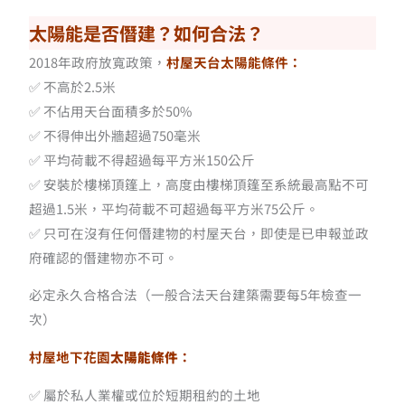
太陽能是否僭建？如何合法？
2018年政府放寬政策，
村屋天台太陽能條件：
✅ 不高於2.5米
✅ 不佔用天台面積多於50%
✅ 不得伸出外牆超過750毫米
✅ 平均荷載不得超過每平方米150公斤
✅ 安裝於樓梯頂篷上，高度由樓梯頂篷至系統最高點不可
超過1.5米，平均荷載不可超過每平方米75公斤。
✅ 只可在沒有任何僭建物的村屋天台，即使是已申報並政
府確認的僭建物亦不可。
必定永久合格合法（一般合法天台建築需要每5年檢查一
次）
村屋地下花園
太陽能條件
：
✅ 屬於私人業權或位於短期租約的土地