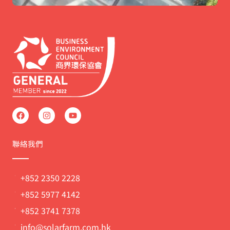
F
I
Y
a
n
o
c
s
u
e
t
t
b
a
u
聯絡我們
o
g
b
o
r
e
k
a
m
+852 2350 2228
+852 5977 4142
+852 3741 7378
info@solarfarm.com.hk