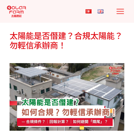
Skip
to
content
太陽能是否僭建？合規太陽能？
勿輕信承辦商！