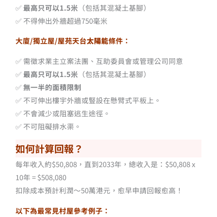
✅
最高只可以1.5米
（包括其混凝土基腳）
✅ 不得伸出外牆超過750毫米
大廈/獨立屋/屋苑天台
太陽能
條件：
✅ 需徵求業主立案法團、互助委員會或管理公司同意
✅
最高只可以1.5米
（包括其混凝土基腳）
✅
無一半的面積限制
✅ 不可伸出樓宇外牆或豎設在懸臂式平板上。
✅ 不會減少或阻塞逃生途徑。
✅ 不可阻礙排水渠。
如何計算回報？
每年收入約$50,808，直到2033年，總收入是：$50,808 x
10年 = $508,080
扣除成本預計利潤～50萬港元，愈早申請回報愈高！
以下為最常見村屋參考例子：