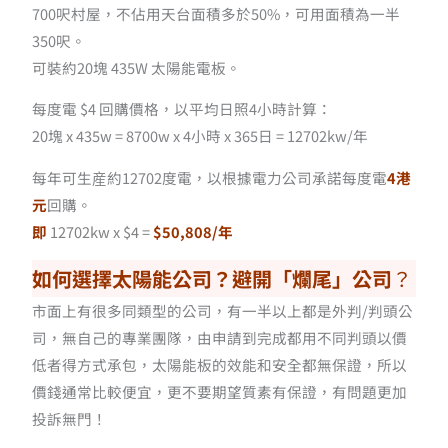
700呎村屋，不佔用天台面積多於50%，可用面積為一半
350呎。
可裝約20塊 435W 太陽能電板。
每度電 $4 回購價格，以平均日照4小時計算：
20塊 x 435w = 8700w x 4小時 x 365日 = 12702kw/年
每年可生産約12702度電，以根據電力公司承諾每度電
4港
元
回購。
即
12702kw x $4 =
$50,808/年
如何選擇太陽能公司？避開「爛尾」公司
？
市面上有很多同類型的公司，有一半以上都是外判/判頭公
司，無自己的專業團隊，由申請到完成都用不同判頭以價
低者得方式承包，太陽能板的效能和安全都無保證，所以
價錢通常比較便宜，更不要期望質素有保證，有問題更加
投訴無門！