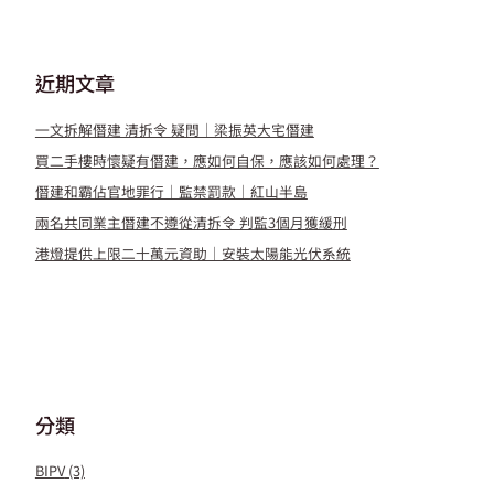
近期文章
一文拆解僭建 清拆令 疑問｜梁振英大宅僭建
買二手樓時懷疑有僭建，應如何自保，應該如何處理？
僭建和霸佔官地罪行｜監禁罰款｜紅山半島
兩名共同業主僭建不遵從清拆令 判監3個月獲緩刑
港燈提供上限二十萬元資助｜安裝太陽能光伏系統
分類
BIPV
(3)