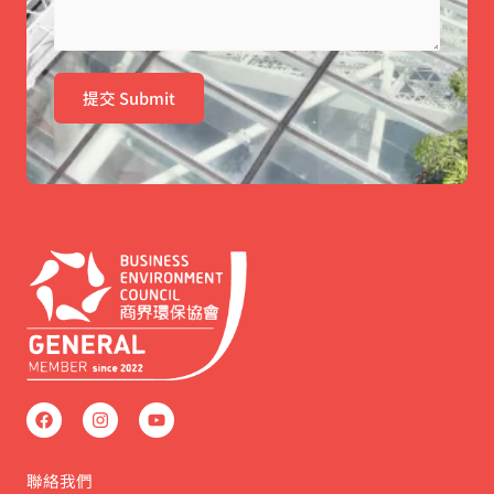
提交 Submit
F
I
Y
a
n
o
c
s
u
e
t
t
b
a
u
聯絡我們