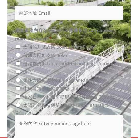
選取服務內容 Services (可選擇多項 can choose
more than one)
*
太陽能升降支架 Solar Lifting Frame
普通太陽能支架 Solar
僭建物清拆 Unauthorized building removal
BIPV
柔性太陽能板 Flexible Solar Panels
中央冷氣系統修復塗層 ChillCoat
獨家日本專利自潔塗層​ Self-cleaning Coating
太陽能全風險保險 All-risk Solar Insurance